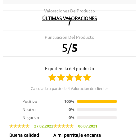
Valoraciones De Producto
ÚLTIMAS VALORACIONES
7
21.01.2025
Les encantó a mis perros.
Puntuación Del Producto
5
/
5
04.07.2024
Soy consumidora habitual , les encanta
Experiencia del producto
01.04.2024
11.03.2024
Excelente
Genial
Calculado a partir de 4 Valoración de clientes
Positivo
100%
20.11.2022
Neutro
0%
A mi perra le encanta, que más puedo decir?
Negativo
0%
27.02.2022
06.07.2021
Buena calidad
A mi perrita,le encanta